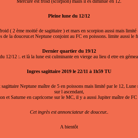
Mercure est froid (scorpion) mails il es diminué en 12.
Pleine lune du 12/12
 froid ( 2 ème moitié de sagittaire ) et mars en scorpion aussi mais limit
ps de la douceur.et Neptune conjoint au FC en poissons. limite aussi le 
Dernier quartier du 19/12
u 12/12 :. et là la lune est culminante en vierge au lieu d etre en géme
Ingres sagittaire 2019 le 22/11 à 1h59 TU
ut sagittaire Neptune maître de 5 en poissons mais limité par le 12, Lun
sur l ascendant,
 et Saturne en capricorne sur le MC, il y a aussi Jupiter maître de FC fi
Cet ingrès est annonciateur de douceur..
A bientôt