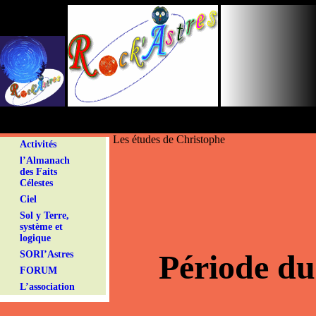
Panneau de gestion des cookies
Les études de Christophe
Activités
l’Almanach
des Faits
Célestes
Ciel
Sol y Terre,
système et
logique
Période du
SORI’Astres
FORUM
L’association