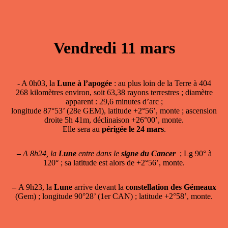
Vendredi 11 mars
- A 0h03, la
Lune à l’apogée
: au plus loin de la Terre à 404
268 kilomètres environ, soit 63,38 rayons terrestres ; diamètre
apparent : 29,6 minutes d’arc ;
longitude 87°53’ (28e GEM), latitude +2°56’, monte ; ascension
droite 5h 41m, déclinaison +26°00’, monte.
Elle sera au
périgée le 24 mars
.
–
A 8h24, la
Lune
entre dans le
signe du Cancer
; Lg 90° à
120° ; sa latitude est alors de +2°56’, monte.
–
A 9h23, la
Lune
arrive devant la
constellation des Gémeaux
(Gem) ; longitude 90°28’ (1er CAN) ; latitude +2°58’, monte.