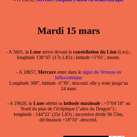
Mardi 15 mars
- A 5h01, la
Lune
arrive devant la
constellation du Lion
(Leo) ;
longitude 136°45’ (17e LIO) ; latitude +5°01’, monte.
- A 18h57,
Mercure
entre dans le
signe du Verseau en
héliocentrique
Longitude 300°, latitude -6°39’, descend. elle y reste jusqu’au
24 mars
- A 19h26, la
Lune
atteint sa
latitude maximale
: +5°04’18" au
Nord du plan de l’écliptique ("ailes du Dragon") ;
longitude : 144°22’ (25e LIO) ; ascension droite 9h 53m,
déclinaison +18°10’ -descend.