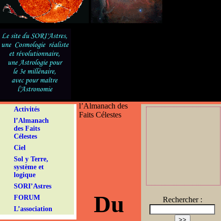
l’Almanach des
Activités
Faits Célestes
l’Almanach
des Faits
Célestes
Ciel
Sol y Terre,
système et
logique
SORI’Astres
Du
FORUM
Rechercher :
L’association