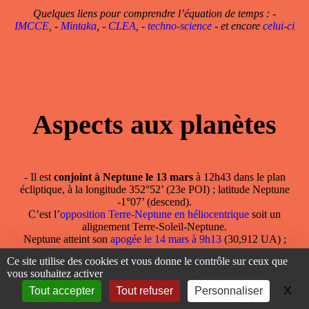
Quelques liens pour comprendre l’équation de temps : -
IMCCE
, -
Mintaka
, -
CLEA
, -
techno-science
- et encore
celui-ci
Aspects aux planètes
- Il est
conjoint à Neptune le 13 mars
à 12h43 dans le plan
écliptique, à la longitude 352°52’ (23e POI) ; latitude Neptune
-1°07’ (descend).
C’est l’
opposition Terre-Neptune en héliocentrique
soit un
alignement Terre-Soleil-Neptune.
Neptune atteint son
apogée le 14 mars à 9h13
(30,912 UA) ;
Ce site utilise des cookies et vous donne le contrôle sur ceux que
En héliocentrique,
la Terre est opposée à Neptune
à 12h44 ;
vous souhaitez activer
longitude 172°/352° 34’, latitude Neptune -1°09’, descend.
X
Ma
Tout accepter
Tout refuser
Personnaliser