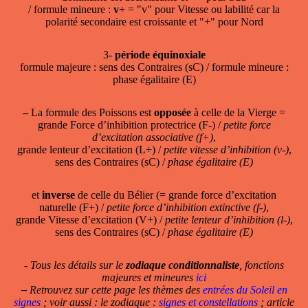
/ formule mineure :
v+
= "v" pour Vitesse ou labilité car la
polarité secondaire est croissante et "+" pour Nord
3-
période équinoxiale
formule majeure : sens des Contraires (sC) / formule mineure :
phase égalitaire (E)
–
La formule des Poissons est
opposée
à celle de la Vierge =
grande Force d’inhibition protectrice (F-) /
petite force
d’excitation associative (f+)
,
grande lenteur d’excitation (L+) /
petite vitesse d’inhibition (v-)
,
sens des Contraires (sC) /
phase égalitaire (E)
et
inverse
de celle du Bélier (= grande force d’excitation
naturelle (F+) /
petite force d’inhibition extinctive (f-)
,
grande Vitesse d’excitation (V+) /
petite lenteur d’inhibition (l-)
,
sens des Contraires (sC) /
phase égalitaire (E)
- Tous les détails sur le
zodiaque conditionnaliste
, fonctions
majeures et mineures
ici
–
Retrouvez sur cette page les thèmes des
entrées du Soleil en
signes
; voir aussi : le zodiaque :
signes et constellations
; article