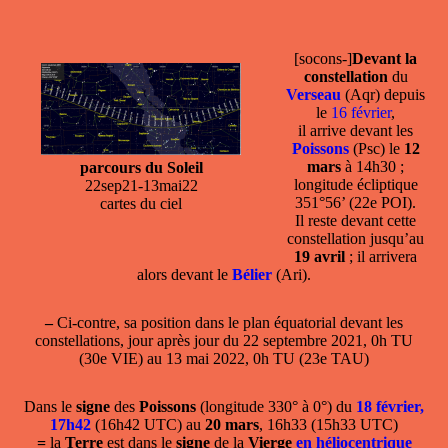
[socons-]
Devant la
constellation
du
Verseau
(Aqr) depuis
le
16 février
,
il arrive devant les
Poissons
(Psc) le
12
mars
à 14h30 ;
parcours du Soleil
longitude écliptique
22sep21-13mai22
351°56’ (22e POI).
cartes du ciel
Il reste devant cette
constellation jusqu’au
19 avril
; il arrivera
alors devant le
Bélier
(Ari).
–
Ci-contre, sa position dans le plan équatorial devant les
constellations, jour après jour du 22 septembre 2021, 0h TU
(30e VIE) au 13 mai 2022, 0h TU (23e TAU)
Dans le
signe
des
Poissons
(longitude 330° à 0°) du
18 février,
17h42
(16h42 UTC) au
20 mars
, 16h33 (15h33 UTC)
=
la
Terre
est dans le
signe
de la
Vierge
en héliocentrique