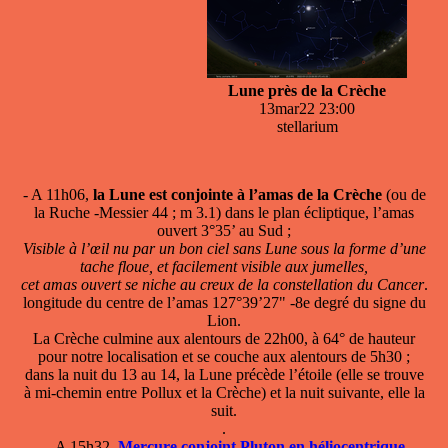
Lune près de la Crèche
13mar22 23:00
stellarium
- A 11h06,
la Lune est conjointe à l’amas de la Crèche
(ou de
la Ruche -Messier 44 ; m 3.1) dans le plan écliptique, l’amas
ouvert 3°35’ au Sud ;
Visible à l’œil nu par un bon ciel sans Lune sous la forme d’une
tache floue, et facilement visible aux jumelles,
cet amas ouvert se niche au creux de la constellation du Cancer
.
longitude du centre de l’amas 127°39’27" -8e degré du signe du
Lion.
La Crèche culmine aux alentours de 22h00, à 64° de hauteur
pour notre localisation et se couche aux alentours de 5h30 ;
dans la nuit du 13 au 14, la Lune précède l’étoile (elle se trouve
à mi-chemin entre Pollux et la Crèche) et la nuit suivante, elle la
suit.
.
–
A 15h32,
Mercure conjoint Pluton en héliocentrique