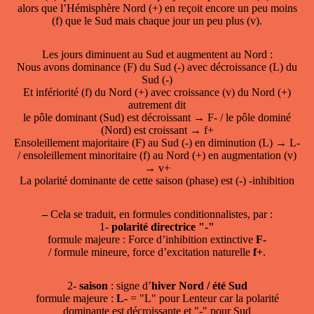
alors que l’Hémisphère Nord (+) en reçoit encore un peu moins
(f) que le Sud mais chaque jour un peu plus (v).
Les jours diminuent au Sud et augmentent au Nord :
Nous avons dominance (F) du Sud (-) avec décroissance (L) du
Sud (-)
Et infériorité (f) du Nord (+) avec croissance (v) du Nord (+)
autrement dit
le pôle dominant (Sud) est décroissant → F- / le pôle dominé
(Nord) est croissant → f+
Ensoleillement majoritaire (F) au Sud (-) en diminution (L) → L-
/ ensoleillement minoritaire (f) au Nord (+) en augmentation (v)
→ v+
La polarité dominante de cette saison (phase) est (-) -inhibition
–
Cela se traduit, en formules conditionnalistes, par :
1-
polarité directrice "-"
formule majeure : Force d’inhibition extinctive
F-
/ formule mineure, force d’excitation naturelle
f+
.
2-
saison
: signe d’
hiver Nord / été Sud
formule majeure :
L-
= "L" pour Lenteur car la polarité
dominante est décroissante et "-" pour Sud