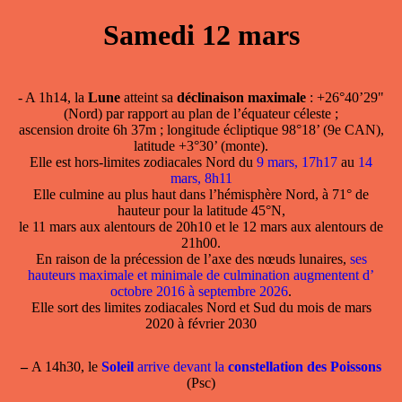
Samedi 12 mars
- A 1h14, la
Lune
atteint sa
déclinaison maximale
: +26°40’29"
(Nord) par rapport au plan de l’équateur céleste ;
ascension droite 6h 37m ; longitude écliptique 98°18’ (9e CAN),
latitude +3°30’ (monte).
Elle est hors-limites zodiacales Nord du
9 mars, 17h17
au
14
mars, 8h11
Elle culmine au plus haut dans l’hémisphère Nord, à 71° de
hauteur pour la latitude 45°N,
le 11 mars aux alentours de 20h10 et le 12 mars aux alentours de
21h00.
En raison de la précession de l’axe des nœuds lunaires,
ses
hauteurs maximale et minimale de culmination augmentent d’
octobre 2016 à septembre 2026
.
Elle sort des limites zodiacales Nord et Sud du mois de mars
2020 à février 2030
–
A 14h30, le
Soleil
arrive devant la
constellation des Poissons
(Psc)