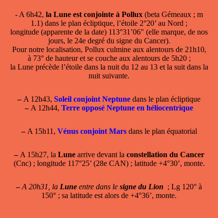
- A 6h42,
la Lune est conjointe à Pollux
(beta Gémeaux ; m
1.1) dans le plan écliptique, l’étoile 2°20’ au Nord ;
longitude (apparente de la date) 113°31’06" (elle marque, de nos
jours, le 24e degré du signe du Cancer).
Pour notre localisation, Pollux culmine aux alentours de 21h10,
à 73° de hauteur et se couche aux alentours de 5h20 ;
la Lune précède l’étoile dans la nuit du 12 au 13 et la suit dans la
nuit suivante.
–
A 12h43,
Soleil conjoint Neptune
dans le plan écliptique
–
A 12h44,
Terre opposé Neptune en héliocentrique
–
A 15h11,
Vénus conjoint Mars
dans le plan équatorial
–
A 15h27, la
Lune
arrive devant la
constellation du Cancer
(Cnc) ; longitude 117°25’ (28e CAN) ; latitude +4°30’, monte.
–
A 20h31, la
Lune
entre dans le
signe du Lion
; Lg 120° à
150° ; sa latitude est alors de +4°36’, monte.