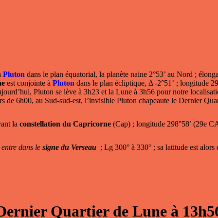
à
Pluton
dans le plan équatorial, la planète naine 2°53’ au Nord ; élong
ne
est conjointe à
Pluton
dans le plan écliptique, Δ -2°51’ ; longitude 
jourd’hui, Pluton se lève à 3h23 et la Lune à 3h56 pour notre localisati
s de 6h00, au Sud-sud-est, l’invisible Pluton chapeaute le Dernier Qua
vant la
constellation du Capricorne
(Cap) ; longitude 298°58’ (29e CAP
entre dans le
signe du Verseau
; Lg 300° à 330° ; sa latitude est alors
Dernier Quartier de Lune à 13h5