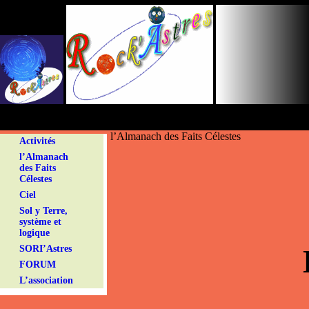
Panneau de gestion des cookies
l’Almanach des Faits Célestes
Activités
l’Almanach
des Faits
Célestes
Ciel
Sol y Terre,
système et
logique
SORI’Astres
FORUM
L’association