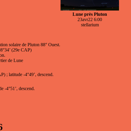
Lune près Pluton
23avr22 6:00
stellarium
ation solaire de Pluton 88° Ouest.
298°34’ (29e CAP)
on.
rtier de Lune
) ; latitude -4°49’, descend.
 de -4°51’, descend.
6