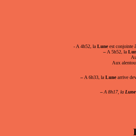
- A 4h52, la
Lune
est conjointe 
–
A 5h52, la
Lu
Au
Aux alentour
–
A 6h33, la
Lune
arrive de
–
A 8h17, la
Lune