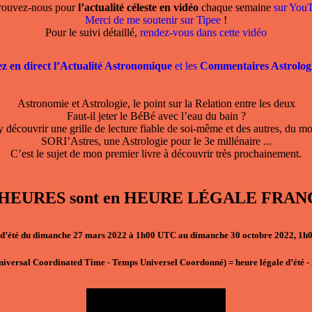
rouvez-nous pour
l’actualité céleste en vidéo
chaque semaine
sur You
Merci de me soutenir sur Tipee
!
Pour le suivi détaillé,
rendez-vous dans cette vidéo
ez en direct l’Actualité Astronomique
et les
Commentaires Astrolog
Astronomie et Astrologie, le point sur la Relation entre les deux
Faut-il jeter le BéBé avec l’eau du bain ?
 découvrir une grille de lecture fiable de soi-même et des autres, du mo
SORI’Astres, une Astrologie pour le 3e millénaire ...
C’est le sujet de mon premier livre à découvrir très prochainement.
, les HEURES sont en HEURE LÉGALE F
d’été du dimanche 27 mars 2022 à 1h00 UTC au dimanche 30 octobre 2022, 1
niversal Coordinated Time - Temps Universel Coordonné)
=
heure légale d’été
-