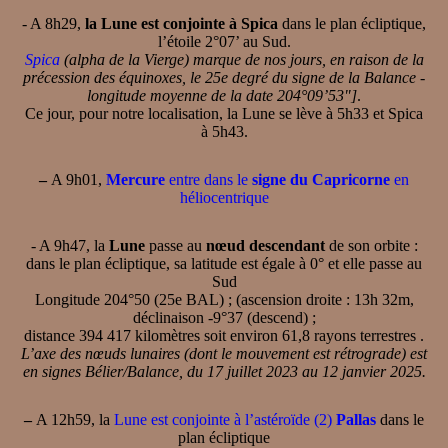
- A 8h29,
la Lune est conjointe à Spica
dans le plan écliptique,
l’étoile 2°07’ au Sud.
Spica
(alpha de la Vierge) marque de nos jours, en raison de la
précession des équinoxes, le 25e degré du signe de la Balance -
longitude moyenne de la date 204°09’53"]
.
Ce jour, pour notre localisation, la Lune se lève à 5h33 et Spica
à 5h43.
–
A 9h01,
Mercure
entre dans le
signe du Capricorne
en
héliocentrique
- A 9h47, la
Lune
passe au
nœud descendant
de son orbite :
dans le plan écliptique, sa latitude est égale à 0° et elle passe au
Sud
Longitude 204°50 (25e BAL) ; (ascension droite : 13h 32m,
déclinaison -9°37 (descend) ;
distance 394 417 kilomètres soit environ 61,8 rayons terrestres .
L’axe des nœuds lunaires (dont le mouvement est rétrograde) est
en signes Bélier/Balance, du 17 juillet 2023 au 12 janvier 2025.
–
A 12h59, la
Lune est conjointe à l’astéroïde (2)
Pallas
dans le
plan écliptique