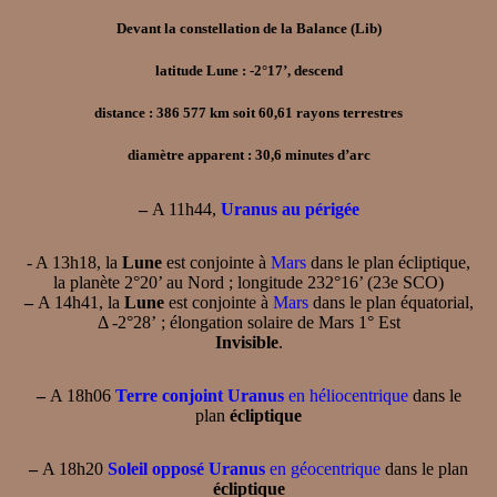
Devant la constellation de la Balance (Lib)
latitude Lune : -2°17’, descend
distance : 386 577 km soit 60,61 rayons terrestres
diamètre apparent : 30,6 minutes d’arc
–
A 11h44,
Uranus au périgée
- A 13h18, la
Lune
est conjointe à
Mars
dans le plan écliptique,
la planète 2°20’ au Nord ; longitude 232°16’ (23e SCO)
–
A 14h41, la
Lune
est conjointe à
Mars
dans le plan équatorial,
Δ -2°28’ ; élongation solaire de Mars 1° Est
Invisible
.
–
A 18h06
Terre conjoint Uranus
en héliocentrique
dans le
plan
écliptique
–
A 18h20
Soleil opposé Uranus
en géocentrique
dans le plan
écliptique