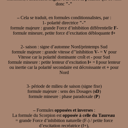
donc
"-"
–
Cela se traduit, en formules conditionnalistes, par :
1- polarité directrice
"-"
formule majeure : grande Force d’inhibition différentielle
F-
formule mineure, petite force d’excitation débloquante
f+
2- saison : signe d’automne Nord/printemps Sud
formule majeure : grande vitesse d’’inhibition
V-
=
V
pour
Vitesse car la polarité dominante croît et
-
pour Sud
formule mineure : petite lenteur d’excitation
l+
=
l
pour lenteur
ou inertie car la polarité secondaire est décroissante et
+
pour
Nord
3- période de milieu de saison (signe fixe)
formule majeure : sens des Dosages (
sD
)
formule mineure : phase paradoxale (
P
)
–
Formules
opposées et inverses
:
La formule du Scorpion est
opposée à celle du Taureau
= grande Force d’inhibition naturelle (F-) / petite force
d’excitation recréatrice (f+),