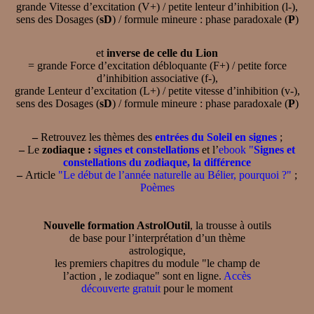
grande Vitesse d’excitation (V+) / petite lenteur d’inhibition (l-),
sens des Dosages (
sD
) / formule mineure : phase paradoxale (
P
)
et
inverse de celle du Lion
= grande Force d’excitation débloquante (F+) / petite force
d’inhibition associative (f-),
grande Lenteur d’excitation (L+) / petite vitesse d’inhibition (v-),
sens des Dosages (
sD
) / formule mineure : phase paradoxale (
P
)
–
Retrouvez les thèmes des
entrées du Soleil en signes
;
–
Le
zodiaque :
signes et constellations
et l’
ebook "
Signes et
constellations du zodiaque, la différence
–
Article
"Le début de l’année naturelle au Bélier, pourquoi ?"
;
Poèmes
Nouvelle formation AstrolOutil
, la trousse à outils
de base pour l’interprétation d’un thème
astrologique,
les premiers chapitres du module "le champ de
l’action , le zodiaque" sont en ligne.
Accès
découverte gratuit
pour le moment