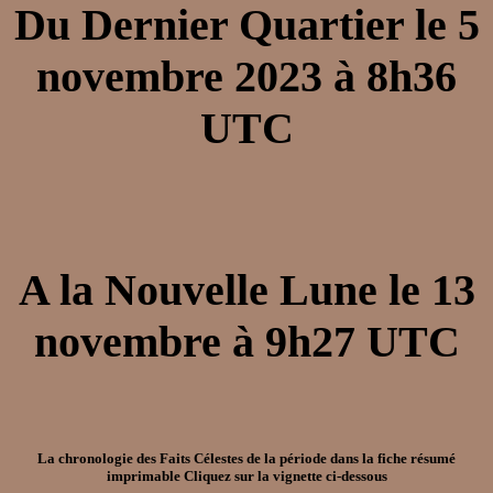
Du
Dernier Quartier
le
5
novembre 2023
à
8h36
UTC
A la
Nouvelle Lune
le
13
novembre
à
9h27
UTC
La chronologie des Faits Célestes de la période dans la
fiche résumé
imprimable
Cliquez sur la vignette ci-dessous