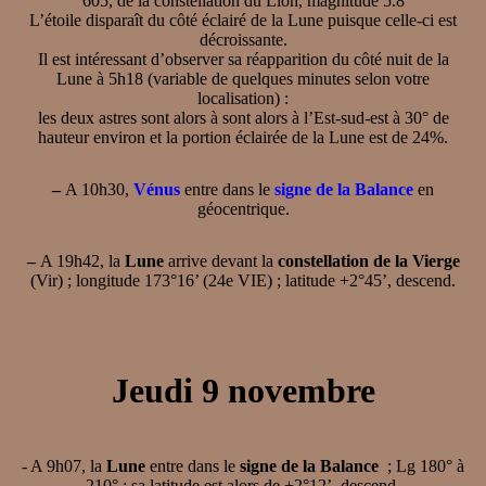
605, de la constellation du Lion, magnitude 5.8
L’étoile disparaît du côté éclairé de la Lune puisque celle-ci est
décroissante.
Il est intéressant d’observer sa réapparition du côté nuit de la
Lune à 5h18 (variable de quelques minutes selon votre
localisation) :
les deux astres sont alors à sont alors à l’Est-sud-est à 30° de
hauteur environ et la portion éclairée de la Lune est de 24%.
–
A 10h30,
Vénus
entre dans le
signe de la Balance
en
géocentrique.
–
A 19h42, la
Lune
arrive devant la
constellation de la Vierge
(Vir) ; longitude 173°16’ (24e VIE) ; latitude +2°45’, descend.
Jeudi 9 novembre
- A 9h07, la
Lune
entre dans le
signe de la Balance
; Lg 180° à
210° ; sa latitude est alors de +2°12’, descend.