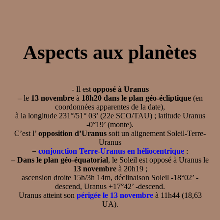
Aspects aux planètes
- Il est
opposé à Uranus
–
le
13 novembre
à
18h20 dans le plan géo-écliptique
(en
coordonnées apparentes de la date),
à la longitude 231°/51° 03’ (22e SCO/TAU) ; latitude Uranus
-0°19’ (monte).
C’est l’
opposition d’Uranus
soit un alignement Soleil-Terre-
Uranus
=
conjonction Terre-Uranus en héliocentrique
:
–
Dans le plan géo-équatorial
, le Soleil est opposé à Uranus le
13 novembre
à 20h19 ;
ascension droite 15h/3h 14m, déclinaison Soleil -18°02’ -
descend, Uranus +17°42’ -descend.
Uranus atteint son
périgée le 13 novembre
à 11h44 (18,63
UA).