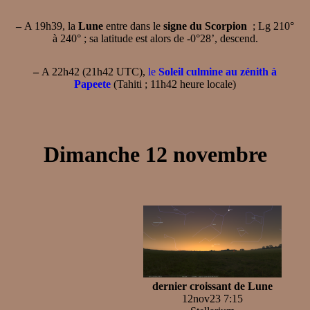
–
A 19h39, la
Lune
entre dans le
signe du Scorpion
; Lg 210°
à 240° ; sa latitude est alors de -0°28’, descend.
–
A 22h42 (21h42 UTC),
le
Soleil culmine au zénith à
Papeete
(Tahiti ; 11h42 heure locale)
Dimanche 12 novembre
dernier croissant de Lune
12nov23 7:15