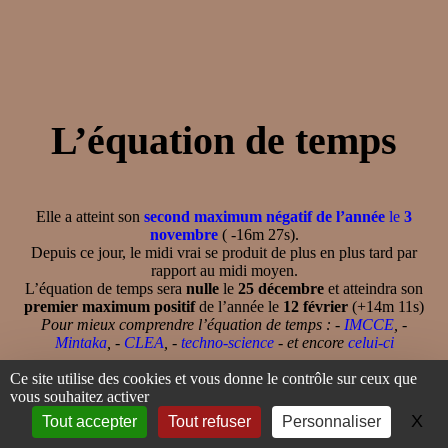
L’équation de temps
Elle a atteint son
second maximum négatif de l’année
le
3
novembre
( -16m 27s).
Depuis ce jour, le midi vrai se produit de plus en plus tard par
rapport au midi moyen.
L’équation de temps sera
nulle
le
25 décembre
et atteindra son
premier maximum positif
de l’année le
12 février
(+14m 11s)
Pour mieux comprendre l’équation de temps : -
IMCCE
, -
Mintaka
, -
CLEA
, -
techno-science
- et encore
celui-ci
Ce site utilise des cookies et vous donne le contrôle sur ceux que
vous souhaitez activer
X
Ma
Tout accepter
Tout refuser
Personnaliser