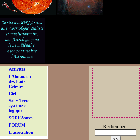
Activités
l’Almanach
des Faits
Célestes
Ciel
Sol y Terre,
système et
logique
SORI’Astres
FORUM
Rechercher :
L’association