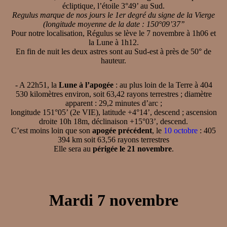
écliptique, l’étoile 3°49’ au Sud.
Regulus marque de nos jours le 1er degré du signe de la Vierge
(longitude moyenne de la date : 150°09’37’’
Pour notre localisation, Régulus se lève le 7 novembre à 1h06 et
la Lune à 1h12.
En fin de nuit les deux astres sont au Sud-est à près de 50° de
hauteur.
- A 22h51, la
Lune à l’apogée
: au plus loin de la Terre à 404
530 kilomètres environ, soit 63,42 rayons terrestres ; diamètre
apparent : 29,2 minutes d’arc ;
longitude 151°05’ (2e VIE), latitude +4°14’, descend ; ascension
droite 10h 18m, déclinaison +15°03’, descend.
C’est moins loin que son
apogée précédent
, le
10 octobre
: 405
394 km soit 63,56 rayons terrestres
Elle sera au
périgée le 21 novembre
.
Mardi 7 novembre