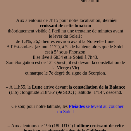
Stellarium
- Aux alentours de 7h15 pour notre localisation,
dernier
croissant de cette lunaison
théoriquement visible à l’œil nu une trentaine de minutes avant
le lever du Soleil ;
de 1,3%, 26,5 heures environ avant la Nouvelle Lune.
A l’Est-sud-est (azimut 117°), à 5° de hauteur, alors que le Soleil
est à 5° sous l’horizon.
Il se lève à 6h34 et le Soleil à 7h43.
Son élongation est de 12° Ouest ; il est devant la constellation de
la Vierge (Vir)
et marque le 7e degré du signe du Scorpion.
–
A 11h55, la
Lune
arrive devant la
constellation de la Balance
(Lib) ; longitude 218°36’ (9e SCO) ; latitude -1°14’, descend.
–
Ce soir, pour notre latitude, les
Pléiades
se lèvent au coucher
du Soleil
–
Aux alentours de 19h (18h UTC) l’
ultime croissant de cette
lunaison
est observable depuis la
Californie
.