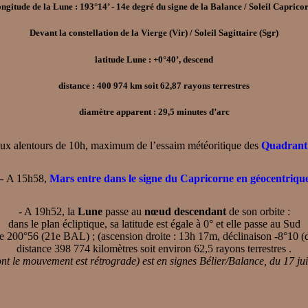
ngitude de la Lune : 193°14’ - 14e degré du signe de la Balance / Soleil Caprico
Devant la constellation de la Vierge (Vir) / Soleil Sagittaire (Sgr)
latitude Lune : +0°40’, descend
distance : 400 974 km soit 62,87 rayons terrestres
diamètre apparent : 29,5 minutes d’arc
x alentours de 10h, maximum de l’essaim météoritique des
Quadrant
–
A 15h58,
Mars entre dans le signe du Capricorne en géocentriqu
- A 19h52, la
Lune
passe au
nœud descendant
de son orbite :
dans le plan écliptique, sa latitude est égale à 0° et elle passe au Sud
 200°56 (21e BAL) ; (ascension droite : 13h 17m, déclinaison -8°10 (
distance 398 774 kilomètres soit environ 62,5 rayons terrestres .
nt le mouvement est rétrograde) est en signes Bélier/Balance, du 17 jui