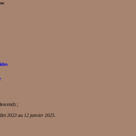
rne
ides
e
descend) ;
llet 2023 au 12 janvier 2025.