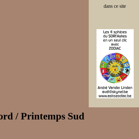
dans ce site
ord / Printemps Sud