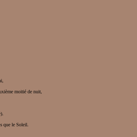
i,
euxième moitié de nuit,
).
 que le Soleil.