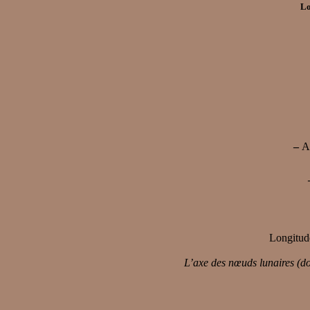
Lo
–
Au
Longitude
L’axe des nœuds lunaires (do