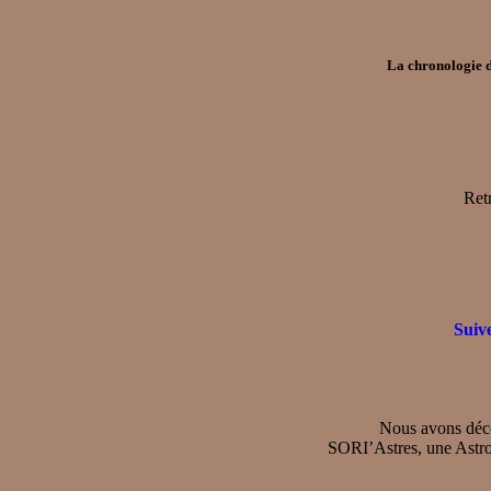
La chronologie d
Ret
Suiv
Nous avons décou
SORI’Astres, une Astrol