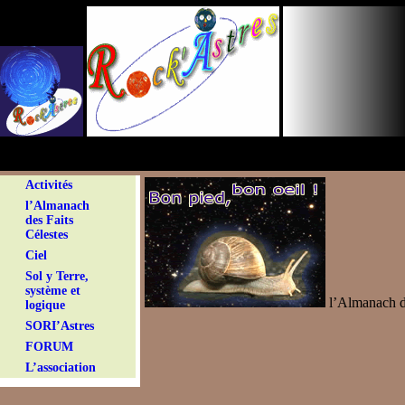
Panneau de gestion des cookies
Activités
l’Almanach
des Faits
Célestes
Ciel
Sol y Terre,
système et
l’Almanach de
logique
SORI’Astres
FORUM
L’association