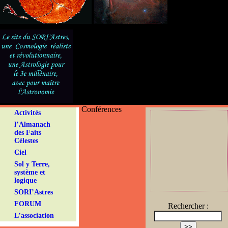
Conférences
Activités
l’Almanach
des Faits
Célestes
Ciel
Sol y Terre,
système et
logique
SORI’Astres
FORUM
Rechercher :
L’association