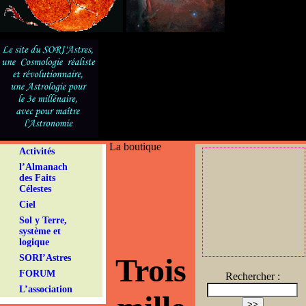
La boutique
Activités
l’Almanach
des Faits
Célestes
Ciel
Sol y Terre,
système et
logique
Trois
SORI’Astres
FORUM
Rechercher :
L’association