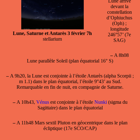
Lune arrive
devant la
constellation
d’Ophiuchus
(Oph) ;
longitude
Lune, Saturne et Antarès 3 février 7h
246°57’ (7e
stellarium
SAG)
–
A 8h08
Lune parallèle Soleil (plan équatorial 16° S)
–
A 9h20, la Lune est conjointe à l’étoile
Antarès
(alpha Scorpii ;
m 1.1) dans le plan équatorial, l’étoile 9°43’ au Sud.
Remarquable en fin de nuit, en compagnie de Saturne.
–
A 10h43,
Vénus
est conjointe à l’étoile
Nunki
(sigma du
Sagittaire) dans le plan équatorial
–
A 11h48 Mars sextil Pluton en géocentrique dans le plan
écliptique (17e SCO/CAP)