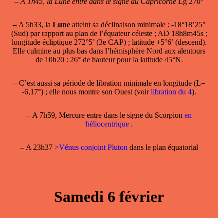
–
A 1h45, la Lune entre dans le signe du Capricorne
Lg 270°
–
A 5h33, la
Lune
atteint sa
déclinaison minimale
: -18°18’25"
(Sud) par rapport au plan de l’équateur céleste ; AD 18h8m45s ;
longitude écliptique 272°5’ (3e CAP) ; latitude +5°6’ (descend).
Elle culmine au plus bas dans l’hémisphère Nord aux alentours
de 10h20 : 26° de hauteur pour la latitude 45°N.
–
C’est aussi sa période de
libration minimale en longitude
(L=
-6,17°) ; elle nous montre son Ouest (voir
libration du 4
).
–
A 7h59, Mercure entre dans le signe du Scorpion
en
héliocentrique
.
–
A 23h37
>Vénus conjoint Pluton
dans le plan équatorial
Samedi 6 février