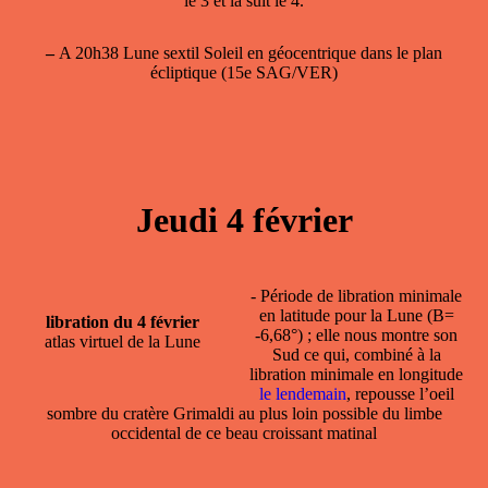
le 3 et la suit le 4.
–
A 20h38 Lune sextil Soleil en géocentrique dans le plan
écliptique (15e SAG/VER)
Jeudi 4 février
- Période de
libration minimale
en latitude
pour la Lune (B=
libration du 4 février
-6,68°) ; elle nous montre son
atlas virtuel de la Lune
Sud ce qui, combiné à la
libration minimale en longitude
le lendemain
, repousse l’oeil
sombre du cratère Grimaldi au plus loin possible du limbe
occidental de ce beau croissant matinal