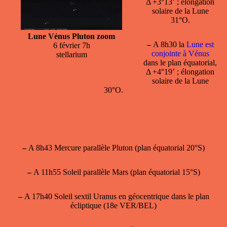
Δ +3°13’ ; élongation
solaire de la Lune
31°O.
Lune Vénus Pluton zoom
–
A 8h30 la
Lune est
6 février 7h
conjointe à Vénus
stellarium
dans le plan équatorial,
Δ +4°19’ ; élongation
solaire de la Lune
30°O.
–
A 8h43 Mercure parallèle Pluton (plan équatorial 20°S)
–
A 11h55 Soleil parallèle Mars (plan équatorial 15°S)
–
A 17h40 Soleil sextil Uranus en géocentrique dans le plan
écliptique (18e VER/BEL)