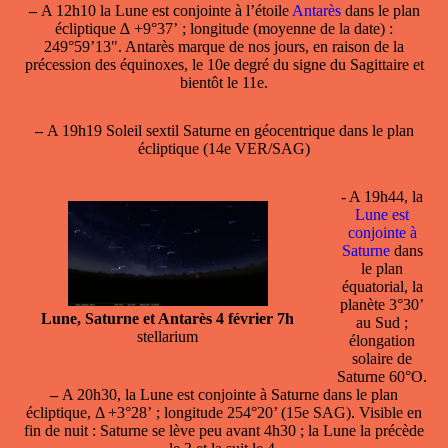
–
A 12h10 la Lune est conjointe à l’étoile
Antarès
dans le plan
écliptique ∆ +9°37’ ; longitude (moyenne de la date) :
249°59’13". Antarès marque de nos jours, en raison de la
précession des équinoxes, le 10e degré du signe du Sagittaire et
bientôt le 11e.
–
A 19h19 Soleil sextil Saturne en géocentrique dans le plan
écliptique (14e VER/SAG)
- A 19h44, la
Lune est
conjointe à
Saturne
dans
le plan
équatorial, la
planète 3°30’
Lune, Saturne et Antarès 4 février 7h
au Sud ;
stellarium
élongation
solaire de
Saturne 60°O.
–
A 20h30, la
Lune est conjointe à Saturne
dans le plan
écliptique, Δ +3°28’ ; longitude 254°20’ (15e SAG). Visible en
fin de nuit : Saturne se lève peu avant 4h30 ; la Lune la précède