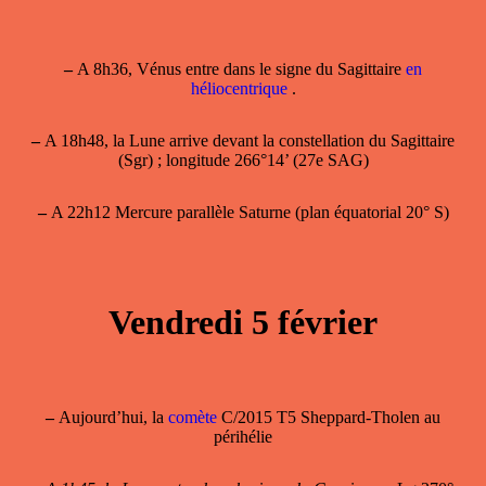
–
A 8h36, Vénus entre dans le signe du Sagittaire
en
héliocentrique
.
–
A 18h48, la Lune arrive devant la constellation du Sagittaire
(Sgr) ; longitude 266°14’ (27e SAG)
–
A 22h12 Mercure parallèle Saturne (plan équatorial 20° S)
Vendredi 5 février
–
Aujourd’hui, la
comète
C/2015 T5 Sheppard-Tholen au
périhélie