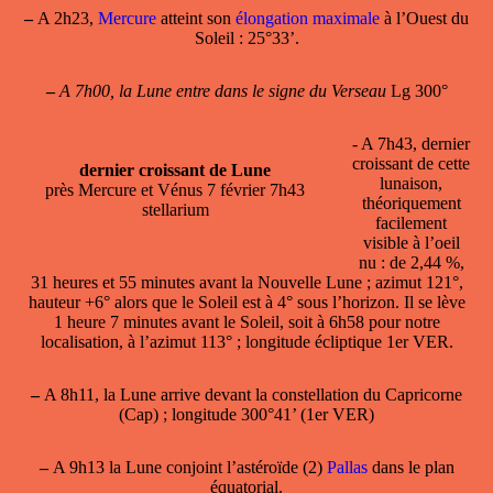
–
A 2h23,
Mercure
atteint son
élongation maximale
à l’Ouest du
Soleil : 25°33’.
–
A 7h00, la Lune entre dans le signe du Verseau
Lg 300°
- A 7h43,
dernier
croissant
de cette
dernier croissant de Lune
lunaison,
près Mercure et Vénus 7 février 7h43
théoriquement
stellarium
facilement
visible à l’oeil
nu : de 2,44 %,
31 heures et 55 minutes avant la Nouvelle Lune ; azimut 121°,
hauteur +6° alors que le Soleil est à 4° sous l’horizon. Il se lève
1 heure 7 minutes avant le Soleil, soit à 6h58 pour notre
localisation, à l’azimut 113° ; longitude écliptique 1er VER.
–
A 8h11, la Lune arrive devant la constellation du Capricorne
(Cap) ; longitude 300°41’ (1er VER)
–
A 9h13 la Lune conjoint l’astéroïde (2)
Pallas
dans le plan
équatorial.