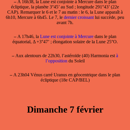
–
A 16h38, la
Lune est conjointe à Mercure
dans le plan
écliptique, la planète 3°45’ au Sud ; longitude 291°43’ (22e
CAP). Remarquer le 6 et le 7 au matin : le 6, la Lune apparaît à
6h10, Mercure à 6h45. Le 7, le
dernier croissant
lui succède, peu
avant 7h.
–
A 17h46, la
Lune est conjointe à Mercure
dans le plan
équatorial, Δ +3°47’ ; élongation solaire de la Lune 25°O.
–
Aux alentours de 22h30, l’astéroïde (40) Harmonia est
à
l’opposition
du Soleil
–
A 23h04 Vénus carré Uranus en géocentrique dans le plan
écliptique (18e CAP/BEL)
Dimanche 7 février