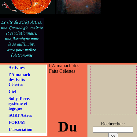
l’Almanach des
Activités
Faits Célestes
l’Almanach
des Faits
Célestes
Ciel
Sol y Terre,
système et
logique
SORI’Astres
Du
FORUM
Rechercher :
L’association