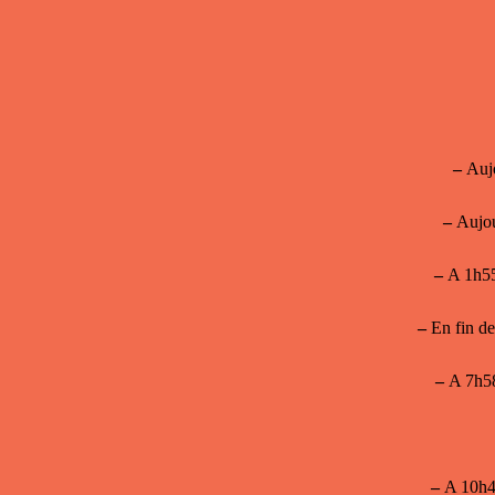
–
Aujo
–
Aujou
–
A 1h55
–
En fin de
–
A 7h58 
–
A 10h43