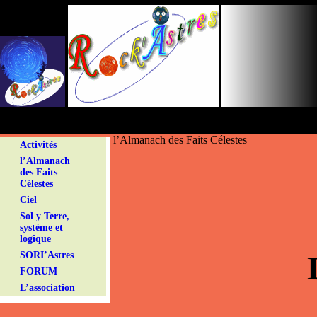
Panneau de gestion des cookies
l’Almanach des Faits Célestes
Activités
l’Almanach
des Faits
Célestes
Ciel
Sol y Terre,
système et
logique
SORI’Astres
FORUM
L’association