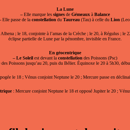
La Lune
–
Elle marque les
signes
de
Gémeaux
à
Balance
–
Elle passe de la
constellation
du
Taureau
(Tau) à celle du
Lion
(Leo
Alhena ; le 18, conjointe à l’amas de la Crèche ; le 20, à Régulus ; le 
éclipse partielle de Lune par la pénombre, invisible en France.
En géocentrique
–
Le Soleil
est devant la
constellation
des Poissons (Psc)
e
des Poissons jusqu’au 20, puis du Bélier. Équinoxe le 20 à 5h30, débu
apogée le 18 ; Vénus conjoint Neptune le 20 ; Mercure passe en déclinai
trique
: Mercure conjoint Neptune le 18 et opposé Jupiter le 20 ; Vénus