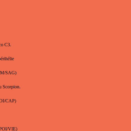
co C3.
rihélie
 GEM/SAG)
du Scorpion.
 POI/CAP)
 POI/VIE)