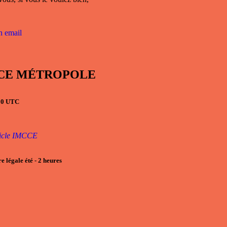
n email
RANCE MÉTROPOLE
h00 UTC
ticle IMCCE
e légale été
- 2
heures