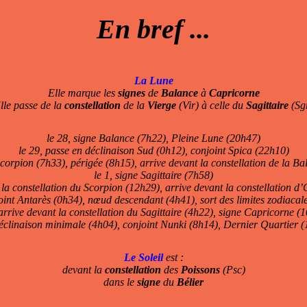
En bref ...
La Lune
Elle marque les
signes
de
Balance
à
Capricorne
lle passe de la
constellation
de la
Vierge
(Vir) à celle du
Sagittaire
(Sg
le 28, signe Balance (7h22), Pleine Lune (20h47)
le 29, passe en déclinaison Sud (0h12), conjoint Spica (22h10)
Scorpion (7h33), périgée (8h15), arrive devant la constellation de la B
le 1, signe Sagittaire (7h58)
t la constellation du Scorpion (12h29), arrive devant la constellation 
joint Antarès (0h34), nœud descendant (4h41), sort des limites zodiacal
 arrive devant la constellation du Sagittaire (4h22), signe Capricorne (
déclinaison minimale (4h04), conjoint Nunki (8h14), Dernier Quartier 
Le Soleil
est :
devant la
constellation
des
Poissons
(Psc)
dans le
signe
du
Bélier