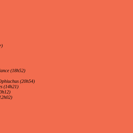
r)
alance (18h52)
d’Ophiuchus (20h54)
es (14h21)
10h12)
(12h02)