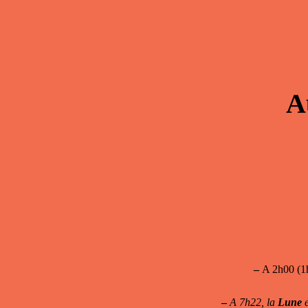
A
–
A 2h00 (
–
A 7h22, la
Lune
e