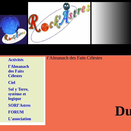
Panneau de gestion des cookies
l’Almanach des Faits Célestes
Activités
l’Almanach
des Faits
Célestes
Ciel
Sol y Terre,
système et
logique
Du
SORI’Astres
FORUM
L’association