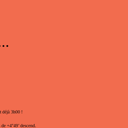
 …
t déjà 3h00 !
rs de +4°49’ descend.