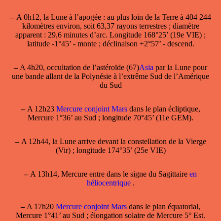
–
A 0h12, la
Lune à l’apogée
: au plus loin de la Terre à 404 244
kilomètres environ, soit 63,37 rayons terrestres ; diamètre
apparent : 29,6 minutes d’arc. Longitude 168°25’ (19e VIE) ;
latitude -1°45’ - monte ; déclinaison +2°57’ - descend.
–
A 4h20, occultation de l’astéroïde (67)
Asia
par la Lune pour
une bande allant de la Polynésie à l’extrême Sud de l’Amérique
du Sud
–
A 12h23
Mercure conjoint Mars
dans le plan écliptique,
Mercure 1°36’ au Sud ; longitude 70°45’ (11e GEM).
–
A 12h44, la Lune arrive devant la constellation de la Vierge
(Vir) ; longitude 174°35’ (25e VIE)
–
A 13h14, Mercure entre dans le signe du Sagittaire
en
héliocentrique
.
–
A 17h20
Mercure conjoint Mars
dans le plan équatorial,
Mercure 1°41’ au Sud ; élongation solaire de Mercure 5° Est.