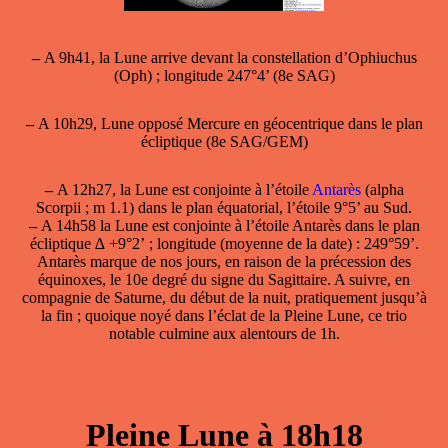
–
A 9h41, la Lune arrive devant la constellation d’Ophiuchus
(Oph) ; longitude 247°4’ (8e SAG)
–
A 10h29, Lune opposé Mercure en géocentrique dans le plan
écliptique (8e SAG/GEM)
–
A 12h27, la Lune est conjointe à l’étoile
Antarès
(alpha
Scorpii ; m 1.1) dans le plan équatorial, l’étoile 9°5’ au Sud.
–
A 14h58 la Lune est conjointe à l’étoile
Antarès
dans le plan
écliptique ∆ +9°2’ ; longitude (moyenne de la date) : 249°59’.
Antarès marque de nos jours, en raison de la précession des
équinoxes, le 10e degré du signe du Sagittaire. A suivre, en
compagnie de Saturne, du début de la nuit, pratiquement jusqu’à
la fin ; quoique noyé dans l’éclat de la Pleine Lune, ce trio
notable culmine aux alentours de 1h.
Pleine Lune à 18h18