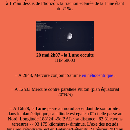
à 15° au-dessus de l’horizon, la fraction éclairée de la Lune étant
de 71% .
28 mai 2h07 - la Lune occulte
HIP 58603
–
A 2h43, Mercure conjoint Saturne
en héliocentrique
.
–
A 12h33 Mercure contre-parallèle Pluton (plan équatorial
20°N/S)
–
A 16h28, la
Lune
passe
au nœud ascendant
de son orbite :
dans le plan écliptique, sa latitude est égale à 0° et elle passe au
Nord. Longitude 188°24’ -9e BAL ; sa distance : 63,31 rayons
terrestres - 403 175 kilomètres- diminue. L’axe des nœuds
lunaires, rétrograde, est en Balance/Bélier du 23 février 2014 au