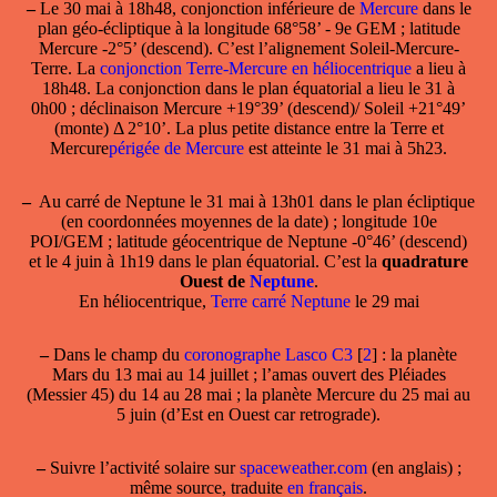
–
Le 30 mai à 18h48,
conjonction inférieure
de
Mercure
dans le
plan géo-écliptique à la longitude 68°58’ - 9e GEM ; latitude
Mercure -2°5’ (descend). C’est l’alignement Soleil-Mercure-
Terre. La
conjonction Terre-Mercure en héliocentrique
a lieu à
18h48. La conjonction dans le plan équatorial a lieu le 31 à
0h00 ; déclinaison Mercure +19°39’ (descend)/ Soleil +21°49’
(monte) Δ 2°10’. La plus petite distance entre la Terre et
Mercure
périgée de Mercure
est atteinte le 31 mai à 5h23.
–
Au carré de Neptune le 31 mai
à 13h01 dans le plan écliptique
(en coordonnées moyennes de la date) ; longitude 10e
POI/GEM ; latitude géocentrique de Neptune -0°46’ (descend)
et le 4 juin à 1h19 dans le plan équatorial. C’est la
quadrature
Ouest de
Neptune
.
En héliocentrique,
Terre carré Neptune
le 29 mai
–
Dans le champ
du
coronographe Lasco C3
[
2
]
: la planète
Mars du 13 mai au 14 juillet ; l’amas ouvert des Pléiades
(Messier 45) du 14 au 28 mai ; la planète Mercure du 25 mai au
5 juin (d’Est en Ouest car retrograde).
–
Suivre l’activité solaire sur
spaceweather.com
(en anglais) ;
même source, traduite
en français
.