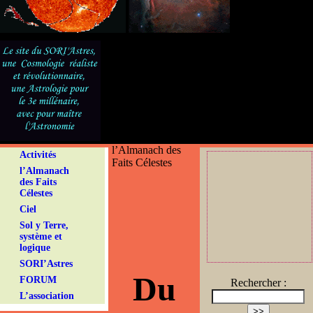
l’Almanach des
Activités
Faits Célestes
l’Almanach
des Faits
Célestes
Ciel
Sol y Terre,
système et
logique
SORI’Astres
Du
FORUM
Rechercher :
L’association