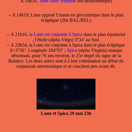
A 14h10,
Terre carré Neptune
(en héliocentrique)
–
A 14h19, Lune opposé Uranus en géocentrique dans le plan
écliptique (20e BAL/BEL)
–
A 21h16,
la Lune est conjointe à Spica
dans le plan équatorial
, l’étoile (alpha Virgo) 3°34’ au Sud.
–
A 23h54,
la Lune est conjointe à Spica
dans le plan écliptique
Δ+3°26’. Longitude 204°03’ ;
Spica
(alpha Virginis) marque
désormais, pour 70 ans environ, le 25e degré du signe de la
Balance. Les deux astres sont à à leur culmination au début du
crepuscule astronomique et se couchent peu avant 4h.
Lune et Spica 29 mai 23h