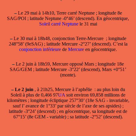
–
Le 29 mai à 14h10,
Terre carré Neptune
; longitude 8e
SAG/POI ; latitude Neptune -0°46’ (descend). En géocentrique,
Soleil carré Neptune
le 31 mai
–
Le 30 mai à 18h48,
conjonction Terre-Mercure
; longitude
248°58’ (9eSAG) ; latitude Mercure -2°27’ (descend). C’est la
conjonction inférieure
de
Mercure
en géocentrique.
–
Le 2 juin à 18h59, Mercure opposé Mars ; longitude 18e
SAG/GEM ; latitude Mercure -3°22’ (descend), Mars +0°51’
(monte).
–
Le 2 juin
, à 21h25,
Mercure à l’aphélie
: au plus loin du
Soleil à plus de 0,466 97
UA
soit environ 69,858 millions de
kilomètres ; longitude écliptique 257°30’ (18e SAG - invariable,
sauf l’ avance de 1°33’ par siècle de l’axe de ses apsides) ;
latitude -3°24’ (descend) ; en géocentrique, sa longitude est de
67°15’ (8e GEM - variable) ; sa latitude -2°52’ (descend).