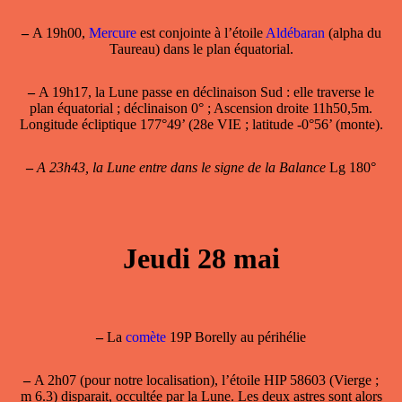
–
A 19h00,
Mercure
est conjointe à l’étoile
Aldébaran
(alpha du
Taureau) dans le plan équatorial.
–
A 19h17, la
Lune passe en déclinaison Sud
: elle traverse le
plan équatorial ; déclinaison 0° ; Ascension droite 11h50,5m.
Longitude écliptique 177°49’ (28e VIE ; latitude -0°56’ (monte).
–
A 23h43, la Lune entre dans le signe de la Balance
Lg 180°
Jeudi 28 mai
–
La
comète
19P Borelly au périhélie
–
A 2h07
(pour notre localisation), l’étoile HIP 58603 (Vierge ;
m 6.3) disparait, occultée par la Lune. Les deux astres sont alors