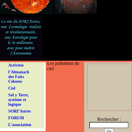
Les pollutions du
Activités
ciel
l’Almanach
des Faits
Célestes
Ciel
Sol y Terre,
système et
logique
SORI’Astres
FORUM
Rechercher :
L’association