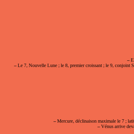
–
El
–
Le 7, Nouvelle Lune ; le 8, premier croissant ; le 9, conjoint 
–
Mercure, déclinaison maximale le 7 ; latit
–
Vénus arrive devan