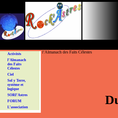
Panneau de gestion des cookies
l’Almanach des Faits Célestes
Activités
l’Almanach
des Faits
Célestes
Ciel
Sol y Terre,
système et
logique
Du
SORI’Astres
FORUM
L’association