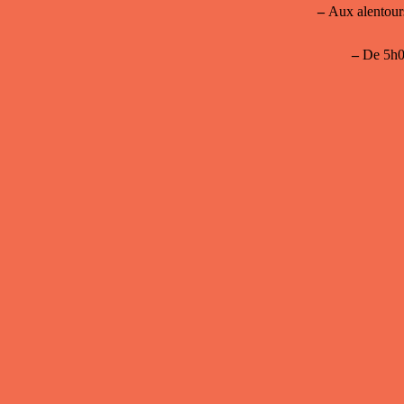
–
Aux alentours
–
De 5h0