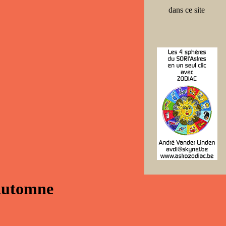
dans ce site
’Automne