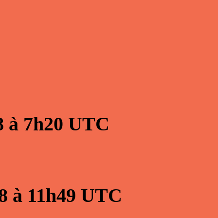
8
à
7h20
UTC
8
à
11h49
UTC