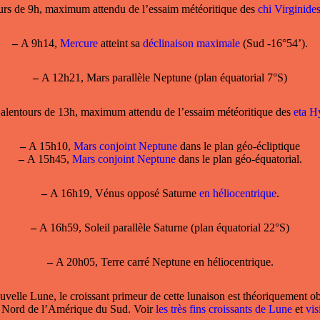
rs de 9h, maximum attendu de l’essaim météoritique des
chi Virginide
–
A 9h14,
Mercure
atteint sa
déclinaison maximale
(Sud -16°54’).
–
A 12h21, Mars parallèle Neptune (plan équatorial 7°S)
lentours de 13h, maximum attendu de l’essaim météoritique des
eta H
–
A 15h10,
Mars conjoint Neptune
dans le plan géo-écliptique
–
A 15h45,
Mars conjoint Neptune
dans le plan géo-équatorial.
–
A 16h19, Vénus opposé Saturne
en héliocentrique
.
–
A 16h59, Soleil parallèle Saturne (plan équatorial 22°S)
–
A 20h05,
Terre carré Neptune
en héliocentrique.
uvelle Lune, le
croissant primeur
de cette lunaison est théoriquement ob
e Nord de l’Amérique du Sud. Voir
les très fins croissants de Lune
et
vis