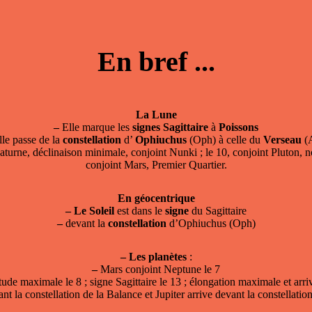
En bref ...
La Lune
–
Elle marque les
signes
Sagittaire
à
Poissons
le passe de la
constellation
d’
Ophiuchus
(Oph) à celle du
Verseau
(
Saturne, déclinaison minimale, conjoint Nunki ; le 10, conjoint Pluton, n
conjoint Mars, Premier Quartier.
En géocentrique
–
Le Soleil
est dans le
signe
du Sagittaire
–
devant la
constellation
d’Ophiuchus (Oph)
–
Les planètes
:
–
Mars conjoint Neptune le 7
ude maximale le 8 ; signe Sagittaire le 13 ; élongation maximale et arri
t la constellation de la Balance et Jupiter arrive devant la constellati