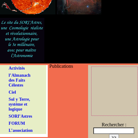
Publications
Activités
l’Almanach
des Faits
Célestes
Ciel
Sol y Terre,
système et
logique
SORI’Astres
FORUM
Rechercher :
L’association