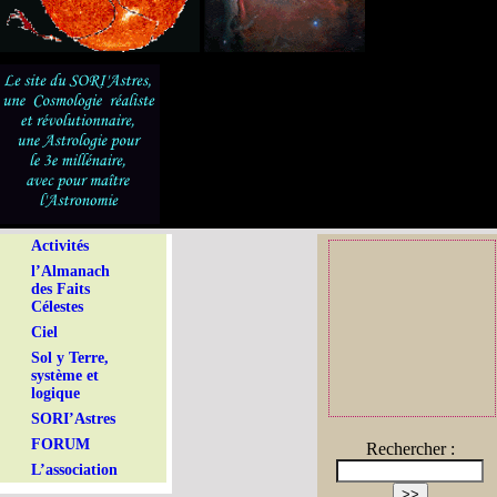
Activités
l’Almanach
des Faits
Célestes
Ciel
Sol y Terre,
système et
logique
SORI’Astres
FORUM
Rechercher :
L’association