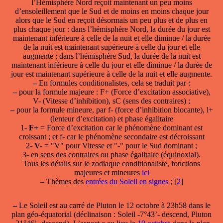
l’Hémisphère Nord reçoit maintenant un peu moins
d’ensoleillement que le Sud et de moins en moins chaque jour
alors que le Sud en reçoit désormais un peu plus et de plus en
plus chaque jour : dans l’hémisphère Nord, la durée du jour est
maintenant inférieure à celle de la nuit et elle diminue / la durée
de la nuit est maintenant supérieure à celle du jour et elle
augmente ; dans l’hémisphère Sud, la durée de la nuit est
maintenant inférieure à celle du jour et elle diminue / la durée de
jour est maintenant supérieure à celle de la nuit et elle augmente.
–
En formules conditionalistes, cela se traduit par :
–
pour la formule majeure : F+ (Force d’excitation associative),
V- (Vitesse d’inhibition), sC (sens des contraires) ;
–
pour la formule mineure, par f- (force d’inhibition blocante), l+
(lenteur d’excitation) et phase égalitaire
1-
F+
= Force d’excitation car le phénomène dominant est
croissant ; et f- car le phénomène secondaire est décroissant
2-
V-
= "V" pour Vitesse et "-" pour le Sud dominant ;
3- en sens des contraires ou phase égalitaire (équinoxial).
Tous les détails sur le zodiaque conditionaliste, fonctions
majeures et mineures
ici
–
Thèmes des
entrées du Soleil en signes
;
[
2
]
–
Le Soleil est
au carré de Pluton
le 12 octobre à 23h58 dans le
plan
géo-équatorial
(déclinaison : Soleil -7°43’- descend, Pluton