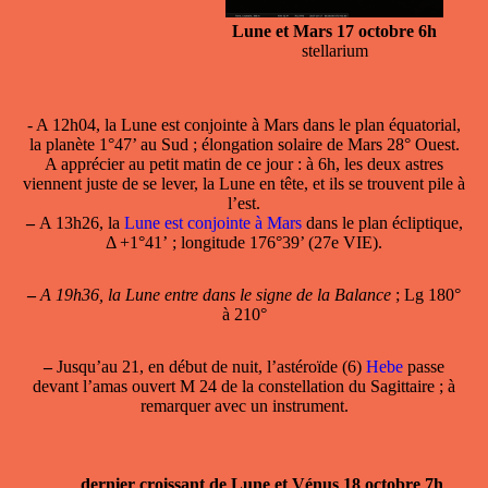
Lune et Mars 17 octobre 6h
stellarium
- A 12h04, la
Lune est conjointe à Mars
dans le plan équatorial,
la planète 1°47’ au Sud ; élongation solaire de Mars 28° Ouest.
A apprécier au petit matin de ce jour : à 6h, les deux astres
viennent juste de se lever, la Lune en tête, et ils se trouvent pile à
l’est.
–
A 13h26, la
Lune est conjointe à Mars
dans le plan écliptique,
Δ +1°41’ ; longitude 176°39’ (27e VIE).
–
A 19h36, la Lune entre dans le signe de la Balance
; Lg 180°
à 210°
–
Jusqu’au 21, en début de nuit, l’astéroïde (6)
Hebe
passe
devant l’amas ouvert M 24 de la constellation du Sagittaire ; à
remarquer avec un instrument.
dernier croissant de Lune et Vénus 18 octobre 7h