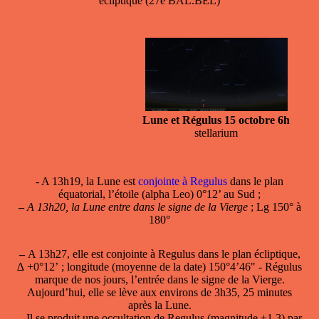
écliptique (27e BAL.BEL)
Lune et Régulus 15 octobre 6h
stellarium
- A 13h19, la Lune est
conjointe à Regulus
dans le plan
équatorial, l’étoile (alpha Leo) 0°12’ au Sud ;
–
A 13h20, la Lune entre dans le signe de la Vierge
; Lg 150° à
180°
–
A 13h27, elle est
conjointe à Regulus
dans le plan écliptique,
∆ +0°12’ ; longitude (moyenne de la date) 150°4’46" - Régulus
marque de nos jours, l’entrée dans le signe de la Vierge.
Aujourd’hui, elle se lève aux environs de 3h35, 25 minutes
après la Lune.
–
Il se produit une
occultation de Regulus
(magnitude +1.3) par