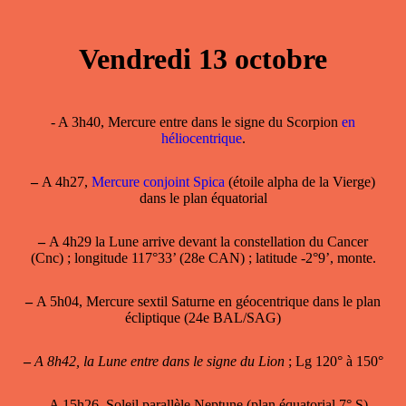
Vendredi 13 octobre
- A 3h40, Mercure entre dans le signe du Scorpion
en
héliocentrique
.
–
A 4h27,
Mercure conjoint Spica
(étoile alpha de la Vierge)
dans le plan équatorial
–
A 4h29 la Lune arrive devant la constellation du Cancer
(Cnc) ; longitude 117°33’ (28e CAN) ; latitude -2°9’, monte.
–
A 5h04, Mercure sextil Saturne en géocentrique dans le plan
écliptique (24e BAL/SAG)
–
A 8h42, la Lune entre dans le signe du Lion
; Lg 120° à 150°
–
A 15h26, Soleil parallèle Neptune (plan équatorial 7° S)