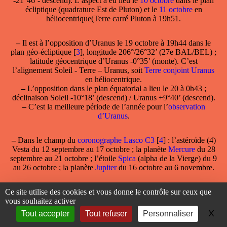
-21°46’- descend). L’aspect a eu lieu le
10 octobre
dans le plan
écliptique (quadrature Est de Pluton) et le
11 octobre
en
héliocentrique(Terre carré Pluton à 19h51.
–
Il est à l’
opposition d’Uranus le 19 octobre
à 19h44 dans le
plan géo-écliptique
[
3
]
, longitude 206°/26°32’ (27e BAL/BEL) ;
latitude géocentrique d’Uranus -0°35’ (monte). C’est
l’alignement Soleil - Terre – Uranus, soit
Terre conjoint Uranus
en héliocentrique.
–
L’opposition dans le plan équatorial a lieu le 20 à 0h43 ;
déclinaison Soleil -10°18’ (descend) / Uranus +9°40’ (descend).
–
C’est la meilleure période de l’année pour l’
observation
d’Uranus
.
–
Dans le champ
du
coronographe Lasco C3
[
4
]
: l’astéroïde (4)
Vesta du 12 septembre au 17 octobre ; la planète
Mercure
du 28
septembre au 21 octobre ; l’étoile
Spica
(alpha de la Vierge) du 9
au 26 octobre ; la planète
Jupiter
du 16 octobre au 6 novembre.
- L’activité solaire au quotidien
sur
spaceweather.com
(en
Ce site utilise des cookies et vous donne le contrôle sur ceux que
anglais) ;
page spéciale PGJ en français
.
vous souhaitez activer
X
Ma
Tout accepter
Tout refuser
Personnaliser