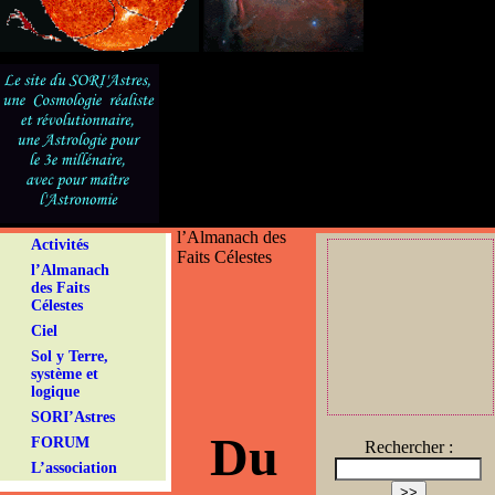
l’Almanach des
Activités
Faits Célestes
l’Almanach
des Faits
Célestes
Ciel
Sol y Terre,
système et
logique
SORI’Astres
Du
FORUM
Rechercher :
L’association