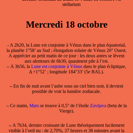
stellarium
Mercredi 18 octobre
- A 2h20, la
Lune est conjointe à Vénus
dans le plan équatorial,
la planète 1°58’ au Sud ; élongation solaire de Vénus 20° Ouest.
A apprécier au petit matin de ce jour : les deux astres se lèvent
aux alentours de 6h30, quasiment pile à l’est.
–
A 3h56, la
Lune est conjointe à Vénus
dans le plan écliptique,
Δ +1°52’ ; longitude 184°33’ (5e BAL).
–
En fin de nuit avant l’aube sous un ciel bien noir, il devient
possible de voir la
lumière zodiacale
.
–
Ce matin,
Mars
se trouve à 0,5° de l’étoile
Zavijava
(beta de la
Vierge).
–
A 7h34,
dernier croissant de Lune
théoriquement facilement
visible à l’oeil nu : de 2,70%, 37 heures et 38 minutes avant la