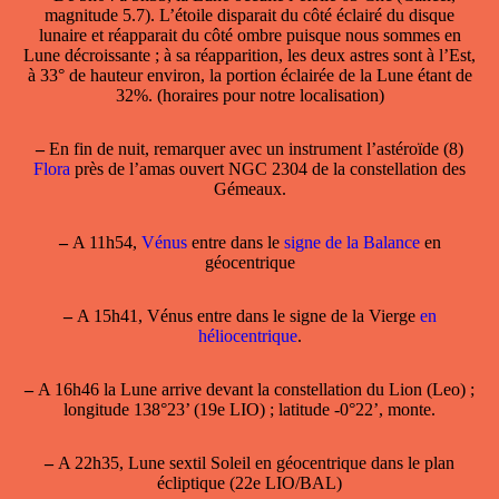
magnitude 5.7). L’étoile disparait du côté éclairé du disque
lunaire et réapparait du côté ombre puisque nous sommes en
Lune décroissante ; à sa réapparition, les deux astres sont à l’Est,
à 33° de hauteur environ, la portion éclairée de la Lune étant de
32%. (horaires pour notre localisation)
–
En fin de nuit, remarquer avec un instrument l’astéroïde (8)
Flora
près de l’amas ouvert NGC 2304 de la constellation des
Gémeaux.
–
A 11h54,
Vénus
entre dans le
signe de la Balance
en
géocentrique
–
A 15h41, Vénus entre dans le signe de la Vierge
en
héliocentrique
.
–
A 16h46 la Lune arrive devant la constellation du Lion (Leo) ;
longitude 138°23’ (19e LIO) ; latitude -0°22’, monte.
–
A 22h35, Lune sextil Soleil en géocentrique dans le plan
écliptique (22e LIO/BAL)