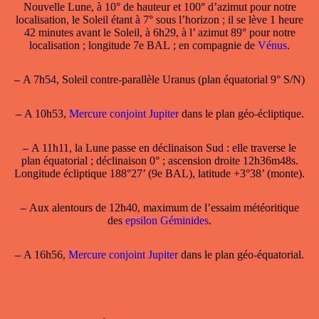
Nouvelle Lune, à 10° de hauteur et 100° d’azimut pour notre
localisation, le Soleil étant à 7° sous l’horizon ; il se lève 1 heure
42 minutes avant le Soleil, à 6h29, à l’ azimut 89° pour notre
localisation ; longitude 7e BAL ; en compagnie de
Vénus
.
–
A 7h54, Soleil contre-parallèle Uranus (plan équatorial 9° S/N)
–
A 10h53,
Mercure conjoint Jupiter
dans le plan géo-écliptique.
–
A 11h11, la
Lune passe en déclinaison Sud
: elle traverse le
plan équatorial ; déclinaison 0° ; ascension droite 12h36m48s.
Longitude écliptique 188°27’ (9e BAL), latitude +3°38’ (monte).
–
Aux alentours de 12h40, maximum de l’essaim météoritique
des
epsilon Géminides
.
–
A 16h56,
Mercure conjoint Jupiter
dans le plan géo-équatorial.