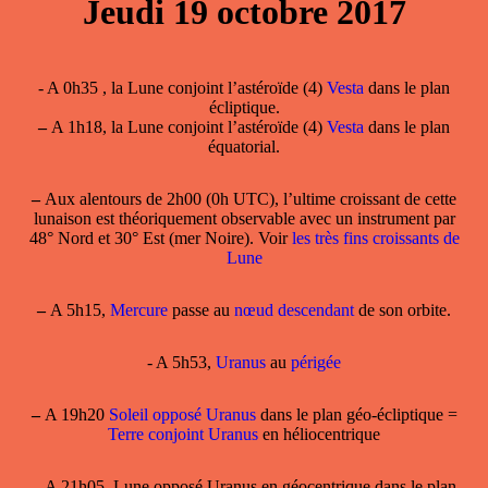
Jeudi 19 octobre 2017
- A 0h35 , la Lune conjoint l’astéroïde (4)
Vesta
dans le plan
écliptique.
–
A 1h18, la Lune conjoint l’astéroïde (4)
Vesta
dans le plan
équatorial.
–
Aux alentours de 2h00 (0h UTC), l’ultime croissant de cette
lunaison est théoriquement observable avec un instrument par
48° Nord et 30° Est (mer Noire). Voir
les très fins croissants de
Lune
–
A 5h15,
Mercure
passe au
nœud descendant
de son orbite.
- A 5h53,
Uranus
au
périgée
–
A 19h20
Soleil opposé Uranus
dans le plan géo-écliptique =
Terre conjoint Uranus
en héliocentrique
–
A 21h05, Lune opposé Uranus en géocentrique dans le plan