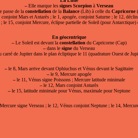
La Lune
–
Elle marque les
signes
Scorpion
à
Verseau
e passe de la
constellation
de la
Balance
(Lib) à celle du
Capricorne
(
, conjoint Mars et Antarès ; le 1, apogée, conjoint Saturne ; le 12, décli
 le 15, conjoint Mercure, éclipse partielle de Soleil (pour Antarctique)
En géocentrique
–
Le Soleil est devant la
constellation
du Capricorne (Cap)
–
dans le
signe
du Verseau
 carré de Jupiter dans le plan écliptique le 11 (quadrature Ouest de Jupi
–
le 8, Mars arrive devant Ophiuchus et Vénus devant le Sagittaire
–
le 9, Mercure apogée
–
le 11, Vénus signe Poissons ; Mercure latitude minimale
–
le 12, Mars conjoint Antarès
–
le 15, latitude minimale pour Vénus, maximale pour Neptune
, Mercure signe Verseau ; le 12, Vénus conjoint Neptune ; le 14, Mercur