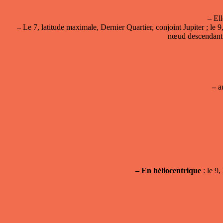
–
Ell
–
Le 7, latitude maximale, Dernier Quartier, conjoint Jupiter ; le 9
nœud descendant ;
–
au
–
En héliocentrique
: le 9