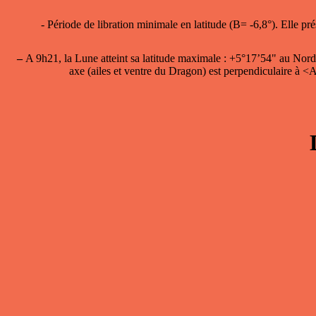
- Période de
libration minimale en latitude
(B= -6,8°). Elle pr
–
A 9h21, la
Lune atteint sa latitude maximale
: +5°17’54" au Nord 
axe (ailes et ventre du Dragon) est perpendiculaire à