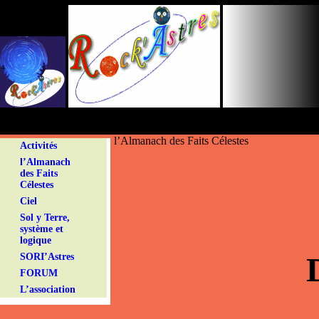
Panneau de gestion des cookies
l’Almanach des Faits Célestes
Activités
l’Almanach
des Faits
Célestes
Ciel
Sol y Terre,
système et
logique
SORI’Astres
FORUM
L’association